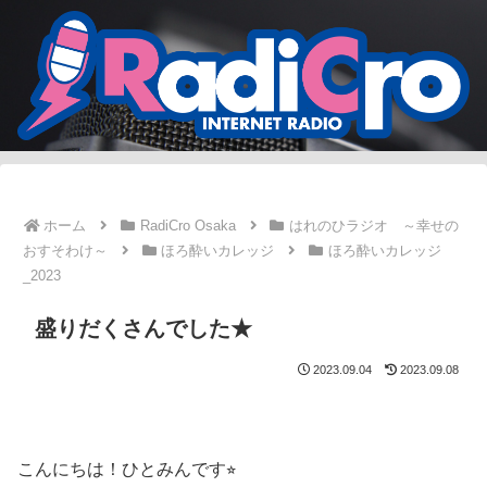
ホーム
RadiCro Osaka
はれのひラジオ ～幸せの
おすそわけ～
ほろ酔いカレッジ
ほろ酔いカレッジ
_2023
盛りだくさんでした★
2023.09.04
2023.09.08
こんにちは！ひとみんです⭐︎