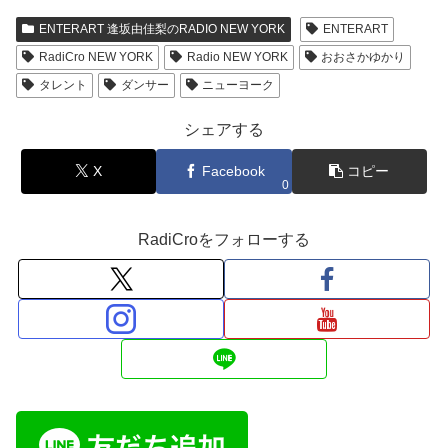
レ
ENTERART 逢坂由佳梨のRADIO NEW YORK
ENTERART
ー
RadiCro NEW YORK
Radio NEW YORK
おおさかゆかり
ヤ
タレント
ダンサー
ニューヨーク
ー
シェアする
X
Facebook
コピー
0
RadiCroをフォローする