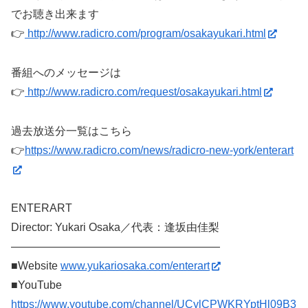
でお聴き出来ます
👉
http://www.radicro.com/program/osakayukari.html
番組へのメッセージは
👉
http://www.radicro.com/request/osakayukari.html
過去放送分一覧はこちら
👉
https://www.radicro.com/news/radicro-new-york/enterart
ENTERART
Director: Yukari Osaka／代表：逢坂由佳梨
———————————————————
■Website
www.yukariosaka.com/enterart
■YouTube
https://www.youtube.com/channel/UCylCPWKRYptHl09B3