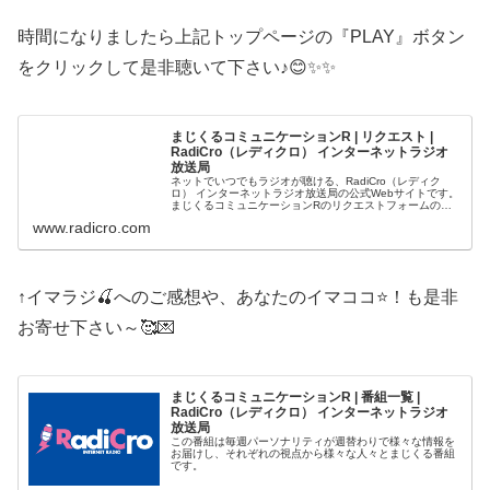
時間になりましたら上記トップページの『PLAY』ボタン
をクリックして是非聴いて下さい♪😊✨✨
まじくるコミュニケーションR | リクエスト |
RadiCro（レディクロ） インターネットラジオ
放送局
ネットでいつでもラジオが聴ける、RadiCro（レディク
ロ） インターネットラジオ放送局の公式Webサイトです。
まじくるコミュニケーションRのリクエストフォームのペ
ージです。
www.radicro.com
↑イマラジ🍒へのご感想や、あなたのイマココ⭐️！も是非
お寄せ下さい～🥰💌
まじくるコミュニケーションR | 番組一覧 |
RadiCro（レディクロ） インターネットラジオ
放送局
この番組は毎週パーソナリティが週替わりで様々な情報を
お届けし、それぞれの視点から様々な人々とまじくる番組
です。