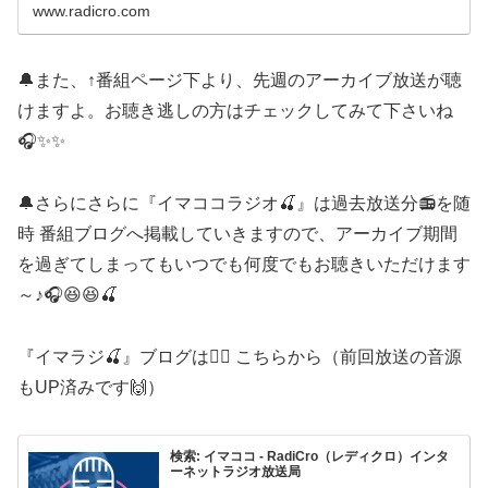
www.radicro.com
🔔また、↑番組ページ下より、先週のアーカイブ放送が聴
けますよ。お聴き逃しの方はチェックしてみて下さいね
🎧✨✨
🔔さらにさらに『イマココラジオ🍒』は過去放送分📻を随
時 番組ブログへ掲載していきますので、アーカイブ期間
を過ぎてしまってもいつでも何度でもお聴きいただけます
～♪🎧😆😆🍒
『イマラジ🍒』ブログは💁‍♀️ こちらから（前回放送の音源
もUP済みです🙌）
検索: イマココ - RadiCro（レディクロ）インタ
ーネットラジオ放送局