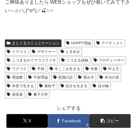
ご興味ありましたら WEBショップもぜひ覗いてみて下さ
い～♫♪＼(^o^)／🍒✨✨
まじくるコミュニケーション
HAPPY理論
アーティスト
イマココ
デザイナー
ときめき
ニコまるのイマココラジオ
ニコまる姉妹
プロデューサー
ワクワク
予祝
今ここを生きる
作家
叶え方
周波数
宇宙理論
意識の話
望み方
本当の音
本音で生きる
素粒子
自分を生きる
自分軸
表現者
量子力学
シェアする
X
Facebook
コピー
0