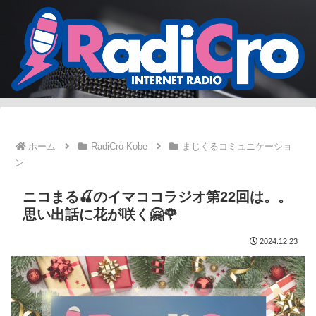
ホーム
RadiCro Kobe
まじくるコミュニケーショ
ン
ニコまる🍒のイマココラジオ第22回は。。
思い出話に花が咲く🤗🌹
2024.12.23