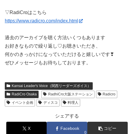
▽RadiCroはこちら
https://www.radicro.com/index.html
過去のアーカイブを聴く方法いくつもあります
お好きなもので繰り返し♡お聴きいただき、
何かのきっかけになっていただけると嬉しいです❣
ぜひメッセージもお待ちしております。
Kansai Leader's Voice（関西リーダーズボイス）
RadiCro Osaka
RadhiCro大阪ステーション
Radicro
イベント企画
ディスコ
料理人
シェアする
X
Facebook
コピー
0