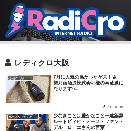
レディクロ大阪
7月に人気の高かったゲスト♔
ほろ酔いカレッジ
梅乃宿酒造株式会社様の再放送に
なります🍶
2021.08.30
少なきことは豊かなこと〜建築家
庭のソムリエ 石坂拓司の『これでいいのだ！！』
ルートビィヒ・ミース・ファン・
デル・ローエさんの言葉