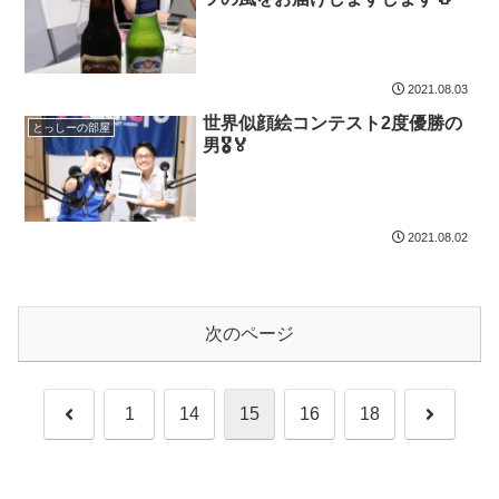
2021.08.03
世界似顔絵コンテスト2度優勝の
とっしーの部屋
男🎖🏅
2021.08.02
次のページ
前
次
1
14
15
16
18
へ
へ