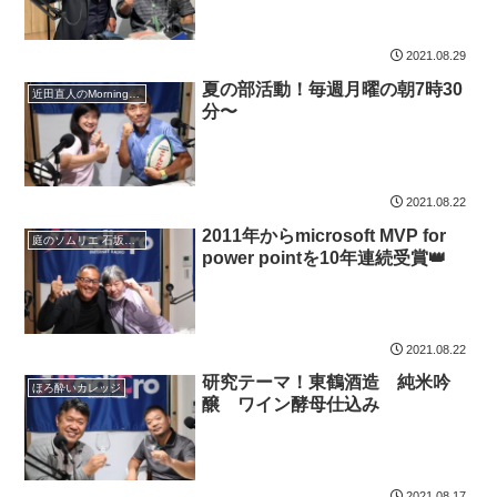
2021.08.29
夏の部活動！毎週月曜の朝7時30
近田直人のMorning TACKLE !
分〜
2021.08.22
2011年からmicrosoft MVP for
庭のソムリエ 石坂拓司の『これでいいのだ！！』
power pointを10年連続受賞👑
2021.08.22
研究テーマ！東鶴酒造 純米吟
ほろ酔いカレッジ
醸 ワイン酵母仕込み
2021.08.17