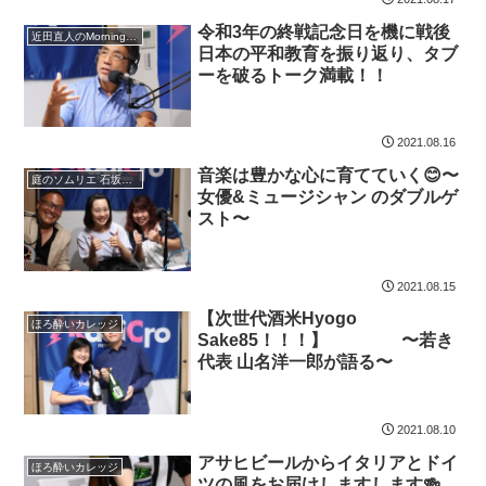
令和3年の終戦記念日を機に戦後
近田直人のMorning TACKLE !
日本の平和教育を振り返り、タブ
ーを破るトーク満載！！
2021.08.16
音楽は豊かな心に育てていく😊〜
庭のソムリエ 石坂拓司の『これでいいのだ！！』
女優&ミュージシャン のダブルゲ
スト〜
2021.08.15
【次世代酒米Hyogo
ほろ酔いカレッジ
Sake85！！！】 〜若き
代表 山名洋一郎が語る〜
2021.08.10
アサヒビールからイタリアとドイ
ほろ酔いカレッジ
ツの風をお届けしますします🍻